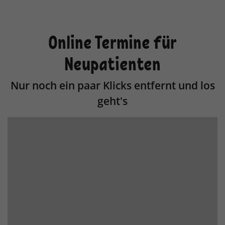
Anbieter
TYPO3
Laufzeit
1 Jahr
Online Termine für
Enthält die gewählten Tracking-Optin-
Zweck
Neupatienten
Einstellungen.
Nur noch ein paar Klicks entfernt und los
geht's