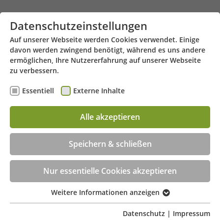
Zum Hauptinhalt springen
Datenschutzeinstellungen
Auf unserer Webseite werden Cookies verwendet. Einige
davon werden zwingend benötigt, während es uns andere
ermöglichen, Ihre Nutzererfahrung auf unserer Webseite
zu verbessern.
Essentiell
Externe Inhalte
Alle akzeptieren
Bahnhofstr. 32c - 34346 Hann. Münden
Menü
Beratungstermin jetzt online buchen!
Speichern & schließen
Nur essentielle Cookies akzeptieren
Weitere Informationen anzeigen
Essentiell
Essentielle Cookies werden für grundlegende
Datenschutz
|
Impressum